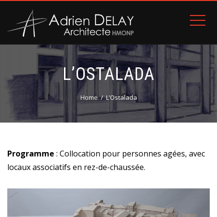
L’OSTALADA
Home
L’Ostalada
Programme
: Collocation pour personnes agées, avec
locaux associatifs en rez-de-chaussée.